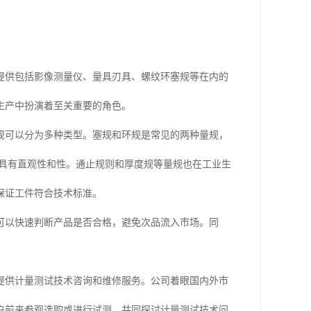
提供包括影像测量仪、量具刃具、螺纹环塞规等在内的
生产中扮演着至关重要的角色。
规可以分为多种类型。塞规和环规是常见的两种量规，
格，具有直观性和性。通止规则和厚度规等量规也在工业生
保证工件符合技术标准。
可以快速判断产品是否合格，避免次品流入市场。同
。
提供计量测试技术咨询和维修服务。公司着眼国内外市
户前来参观选购或进行试测，共同探讨计量测试技术问