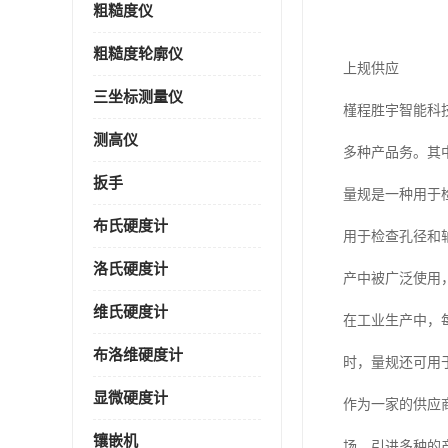
粗糙度仪
粗糙度轮廓仪
上规供应
三坐标测量仪
槿程胜宇智能科
测高仪
多种产品务。其
扳手
量规是一种用于
布氏硬度计
用于检查孔径和
洛氏硬度计
产中被广泛使用
维氏硬度计
在工业生产中，
布洛维硬度计
时，量规还可用
显微硬度计
作为一家的供应
镶嵌机
场，引进多种的