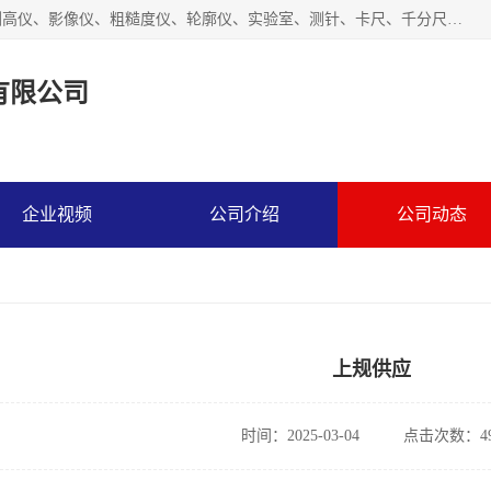
上海槿程胜宇智能科技有限公司主营产品：三坐标测量机、测高仪、影像仪、粗糙度仪、轮廓仪、实验室、测针、卡尺、千分尺、硬度计、三坐标夹具、量规、螺纹规、大理石平台、杠杆表。
有限公司
企业视频
公司介绍
公司动态
上规供应
时间：2025-03-04
点击次数：49