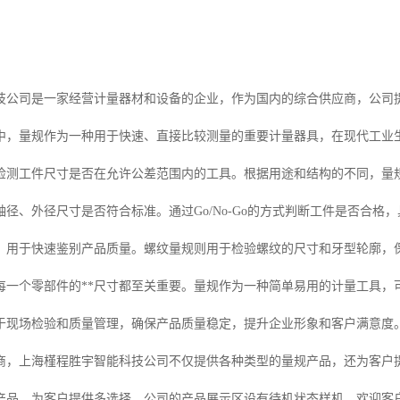
技公司是一家经营计量器材和设备的企业，作为国内的综合供应商，公司
中，量规作为一种用于快速、直接比较测量的重要计量器具，在现代工业
检测工件尺寸是否在允许公差范围内的工具。根据用途和结构的不同，量
轴径、外径尺寸是否符合标准。通过Go/No-Go的方式判断工件是否合
，用于快速鉴别产品质量。螺纹量规则用于检验螺纹的尺寸和牙型轮廓，
每一个零部件的**尺寸都至关重要。量规作为一种简单易用的计量工具，
于现场检验和质量管理，确保产品质量稳定，提升企业形象和客户满意度
商，上海槿程胜宇智能科技公司不仅提供各种类型的量规产品，还为客户
产品，为客户提供多选择。公司的产品展示区设有待机状态样机，欢迎客