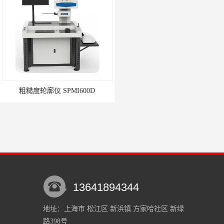
 SPMI600D
粗糙度轮廓仪 SPMI400D
13641894344
地址：上海市 松江区 新浜镇 方家哈社区 新绿
路398号