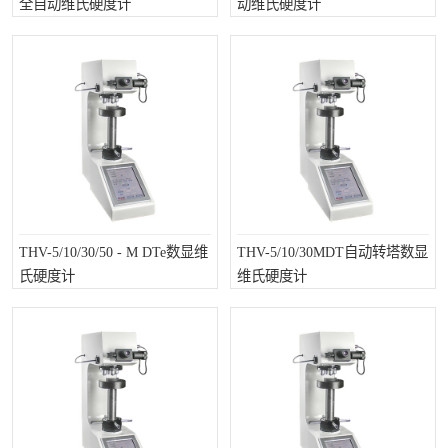
全自动维氏硬度计
动维氏硬度计
镶嵌机
金相切割机
磨平机
大理石平台
三坐标夹具
3D扫描仪
测针
卡尺
千分尺
量规
THV-5/10/30/50 - M DTe数显维
THV-5/10/30MDT自动转塔数显
螺纹规
杠杆表
氏硬度计
维氏硬度计