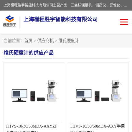
上海槿程胜宇智能科技有限公司主营产品：三坐标测量机、测高仪、影像仪、粗糙度仪、轮廓仪、实验室、测针、卡尺、千分尺、硬度计、三坐标夹具、量规、螺纹规、大理石平台、杠杆表。
上海槿程胜宇智能科技有限公司
当前位置：
首页
>
供应商机
>
维氏硬度计
影像测量仪
轮廓仪
维氏硬度计的供应产品
粗糙度仪
粗糙度轮廓仪
三坐标测量仪
测高仪
扳手
布氏硬度计
洛氏硬度计
维氏硬度计
布洛维硬度计
显微硬度计
THVS-10/30/50MDX-AXYZF
THVS-10/30/50MDX-AXY半自