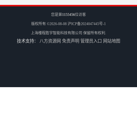
您是第
1155456
位访客
版权所有 ©2026-08-08
沪ICP备2024047445号-1
上海槿程胜宇智能科技有限公司
保留所有权利.
技术支持：
八方资源网
免责声明
管理员入口
网站地图
三坐标测量机Croma
轮廓仪SPMI-400
轮廓仪SPMI-600
手动型影像仪JY-4030