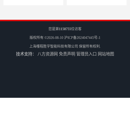
您是第
1158755
位访客
版权所有 ©2026-08-10
沪ICP备2024047445号-1
上海槿程胜宇智能科技有限公司
保留所有权利.
技术支持：
八方资源网
免责声明
管理员入口
网站地图
三坐标测量机Croma
轮廓仪SPMI-400