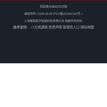
您是第
1156321
位访客
版权所有 ©2026-08-08
沪ICP备2024047445号-1
上海槿程胜宇智能科技有限公司
保留所有权利.
技术支持：
八方资源网
免责声明
管理员入口
网站地图
三坐标测量机Croma
轮廓仪SPMI-400
轮廓仪SPMI-600
手动型影像仪JY-4030