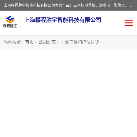
上海槿程胜宇智能科技有限公司主营产品：三坐标测量机、测高仪、影像仪、粗糙度仪、轮廓仪、实验室、测针、卡尺、千分尺、硬度计、三坐标夹具、量规、螺纹规、大理石平台、杠杆表。
上海槿程胜宇智能科技有限公司
当前位置：
首页
>
公司动态
> 宁波三维扫描仪进货