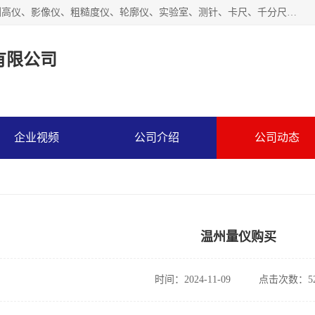
上海槿程胜宇智能科技有限公司主营产品：三坐标测量机、测高仪、影像仪、粗糙度仪、轮廓仪、实验室、测针、卡尺、千分尺、硬度计、三坐标夹具、量规、螺纹规、大理石平台、杠杆表。
有限公司
企业视频
公司介绍
公司动态
温州量仪购买
时间：2024-11-09
点击次数：52