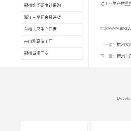
动工业生产质量控
衢州维氏硬度计采购
浙江三坐标夹具进货
http://www.jincsy
台州卡尺生产厂家
舟山测高仪工厂
上一篇：
杭州大
衢州量规厂商
下一篇：
衢州卡
Develop