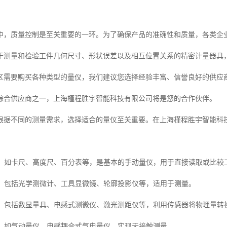
中，质量控制是至关重要的一环。为了确保产品的准确性和质量，各类企
于测量和检验工件几何尺寸、形状误差以及相互位置关系的精密计量器具
区需要购买各种类型的量仪，我们建议您选择经验丰富、信誉良好的供应
综合供应商之一，上海槿程胜宇智能科技有限公司将是您的合作伙伴。
根据不同的测量需求，选择适合的量仪至关重要。在上海槿程胜宇智能科
：
具**：如卡尺、高度尺、百分表等，是基本的手动量仪，用于直接读取或比
仪**：包括光学测微计、工具显微镜、轮廓投影仪等，适用于测量。
仪**：包括数显量具、电感式测微仪、激光测距仪等，利用传感器将物理量
仪**：如气动量仪、电感耦合式气电量仪，实现无接触测量。