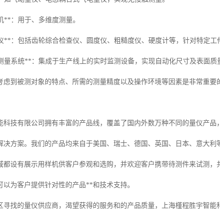
量机**：用于、多维度测量。
途量仪**：包括齿轮综合检查仪、圆度仪、粗糙度仪、硬度计等，针对特定
动化测量系统**：集成于生产线上的实时监测设备，实现自动化尺寸及表面质
考虑到被测对象的特点、所需的测量精度以及操作环境等因素是非常重要
能科技有限公司拥有丰富的产品线，覆盖了国内外数万种不同的量仪产品
解决方案。我们的产品均来自于美国、瑞士、德国、英国、日本、意大利
域都设有展示用样机供客户参观和选购，并欢迎客户携带待测件来试测，
可以为客户提供针对性的产品**和技术支持。
区寻找的量仪供应商，渴望获得的服务和的产品质量，上海槿程胜宇智能