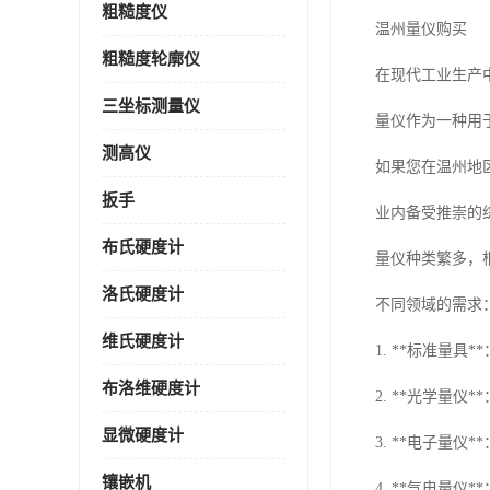
粗糙度仪
温州量仪购买
粗糙度轮廓仪
在现代工业生产
三坐标测量仪
量仪作为一种用
测高仪
如果您在温州地
扳手
业内备受推崇的
布氏硬度计
量仪种类繁多，
洛氏硬度计
不同领域的需求
维氏硬度计
1. **标准量
布洛维硬度计
2. **光学量
显微硬度计
3. **电子量
镶嵌机
4. **气电量