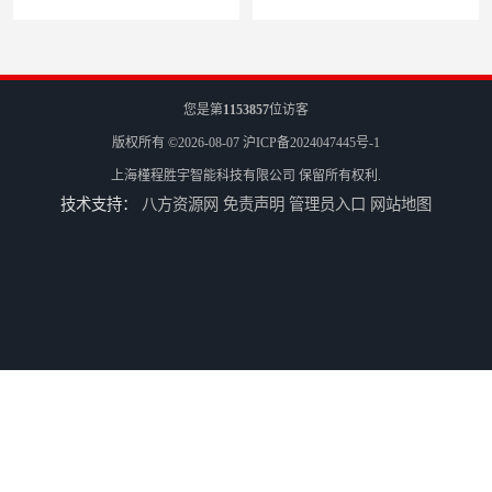
您是第
1153857
位访客
版权所有 ©2026-08-07
沪ICP备2024047445号-1
上海槿程胜宇智能科技有限公司
保留所有权利.
技术支持：
八方资源网
免责声明
管理员入口
网站地图
三坐标测量机Croma
轮廓仪SPMI-400