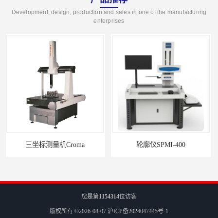
Development, design, production and sales in one of the manufacturing
enterprises
oma
轮廓仪SPMI-400
您是第
1154314
位访客
版权所有 ©2026-08-07
沪ICP备2024047445号-1