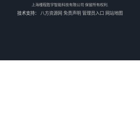
上海槿程胜宇智能科技有限公司
保留所有权利.
技术支持：
八方资源网
免责声明
管理员入口
网站地图
轮廓仪SPMI-600
手动型影像仪JY-4030
测高仪TESA-HITE 400/700
粗糙度轮廓仪 SPMI600D