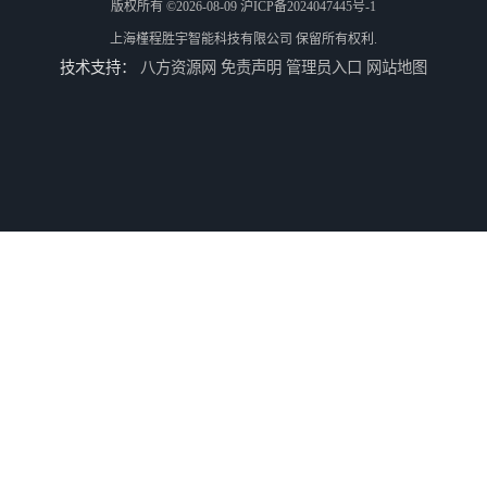
版权所有 ©2026-08-09
沪ICP备2024047445号-1
上海槿程胜宇智能科技有限公司
保留所有权利.
技术支持：
八方资源网
免责声明
管理员入口
网站地图
轮廓仪SPMI-400
轮廓仪SPMI-600
手动型影像仪JY-4030
测高仪TESA-HITE 400/700