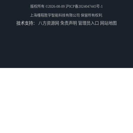
版权所有 ©2026-08-09
沪ICP备2024047445号-1
上海槿程胜宇智能科技有限公司
保留所有权利.
技术支持：
八方资源网
免责声明
管理员入口
网站地图
三坐标测量机Croma
轮廓仪SPMI-400
轮廓仪SPMI-600
手动型影像仪JY-4030