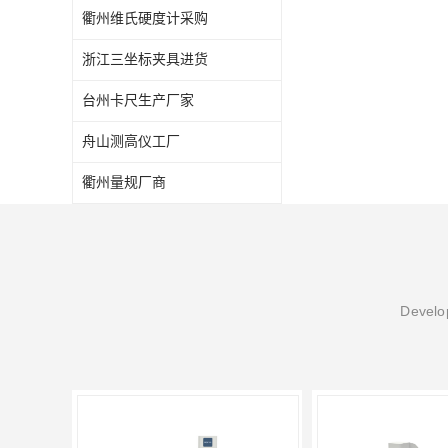
衢州维氏硬度计采购
浙江三坐标夹具进货
台州卡尺生产厂家
舟山测高仪工厂
衢州量规厂商
Develop