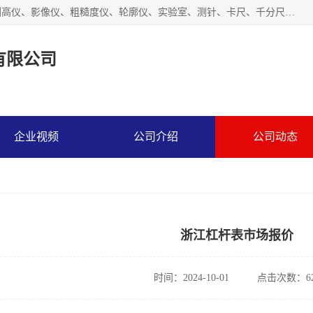
上海槿程胜宇智能科技有限公司主营产品：三坐标测量机、测高仪、影像仪、粗糙度仪、轮廓仪、实验室、测针、卡尺、千分尺、硬度计、三坐标夹具、量规、螺纹规、大理石平台、杠杆表。
有限公司
企业视频
公司介绍
公司动态
浙江杠杆表市场报价
时间：2024-10-01
点击次数：62