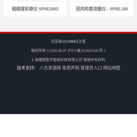
粗糙度轮廓仪 SPMI200D
双向轮廓测量仪 - SPMI-200
您是第
1153494
位访客
版权所有 ©2026-08-07
沪ICP备2024047445号-1
上海槿程胜宇智能科技有限公司
保留所有权利.
技术支持：
八方资源网
免责声明
管理员入口
网站地图
全自动影像测量仪 - VMM4030
三坐标测量机Croma