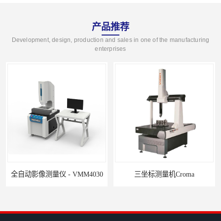
产品推荐
Development, design, production and sales in one of the manufacturing
enterprises
全自动影像测量仪 - VMM4030
三坐标测量机Croma