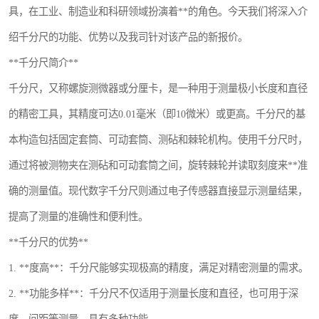
具，在工业、制造业和科研领域扮演着**的角色。今天我们将深入介
镶嵌机
绍千分尺的功能、优势以及我司针对该产品的新报价。
磨平机
**千分尺简介**
三坐标夹具
千分尺，又称螺旋测微器或分厘卡，是一种用于测量极小长度和直径
的精密工具，其精度可达0.01毫米（即10微米）或更高。千分尺的基
测针
本构造包括固定套筒、可动套筒、测砧和棘轮机构。使用千分尺时，
千分尺
通过将被测物夹在测砧和可动套筒之间，旋转棘轮并读取刻度来**准
螺纹规
确的测量值。现代数字千分尺则通过电子传感器直接显示测量结果，
提高了测量的准确性和便利性。
**千分尺的优势**
1. **度高**：千分尺能够实现极高的精度，满足对精密测量的需求。
2. **功能多样**：千分尺不仅适用于测量长度和直径，也可用于深