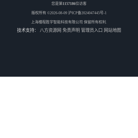
您是第
1157186
位访客
版权所有 ©2026-08-09
沪ICP备2024047445号-1
上海槿程胜宇智能科技有限公司
保留所有权利.
技术支持：
八方资源网
免责声明
管理员入口
网站地图
轮廓仪SPMI-400
轮廓仪SPMI-600
手动型影像仪JY-4030
测高仪TESA-HITE 400/700