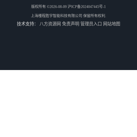
版权所有 ©2026-08-09
沪ICP备2024047445号-1
上海槿程胜宇智能科技有限公司
保留所有权利.
技术支持：
八方资源网
免责声明
管理员入口
网站地图
三坐标测量机Croma
轮廓仪SPMI-400
轮廓仪SPMI-600
手动型影像仪JY-4030