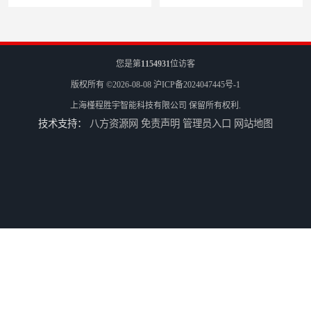
您是第
1154931
位访客
版权所有 ©2026-08-08
沪ICP备2024047445号-1
上海槿程胜宇智能科技有限公司
保留所有权利.
技术支持：
八方资源网
免责声明
管理员入口
网站地图
轮廓仪SPMI-600
手动型影像仪JY-4030