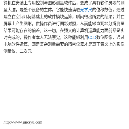
算机在安装上专用控制与图形测量软件后，变成了具有软件灵魂的测
镶嵌机
量大脑，是整个设备的主体。它能快速读取
光学尺
的位移数值，通过
建立在空间几何基础上的软件模块运算，瞬间得出所要的结果；并在
磨平机
屏幕上产生图形，供操作员进行图影对照，从而能够直观地分辨测量
结果可能存在的偏差。这一切，在强大的计算机运算能力面前都是实
三坐标夹具
时完成的，操作者本人无法察觉。这种能够利用
CCD
数位图像，通过
电脑软件运算，满足复杂测量需要的精密仪器才是真正意义上的影像
测针
测量仪，二次元。
千分尺
螺纹规
http://www.jincsyu.com