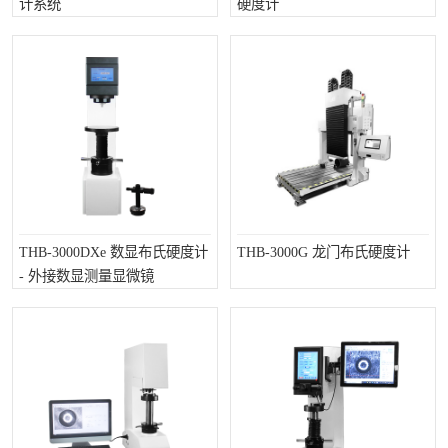
计系统
硬度计
镶嵌机
金相切割机
磨平机
大理石平台
三坐标夹具
3D扫描仪
测针
卡尺
千分尺
量规
THB-3000DXe 数显布氏硬度计
THB-3000G 龙门布氏硬度计
螺纹规
杠杆表
- 外接数显测量显微镜