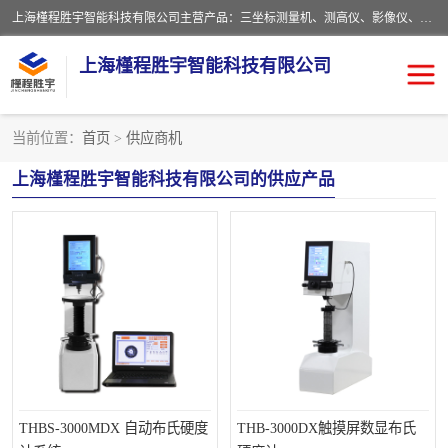
上海槿程胜宇智能科技有限公司主营产品：三坐标测量机、测高仪、影像仪、粗糙度仪、轮廓仪、实验室、测针、卡尺、千分尺、硬度计、三坐标夹具、量规、螺纹规、大理石平台、杠杆表。
上海槿程胜宇智能科技有限公司
当前位置：
首页
>
供应商机
影像测量仪
轮廓仪
上海槿程胜宇智能科技有限公司的供应产品
粗糙度仪
粗糙度轮廓仪
三坐标测量仪
测高仪
扳手
布氏硬度计
洛氏硬度计
维氏硬度计
布洛维硬度计
显微硬度计
THBS-3000MDX 自动布氏硬度
THB-3000DX触摸屏数显布氏