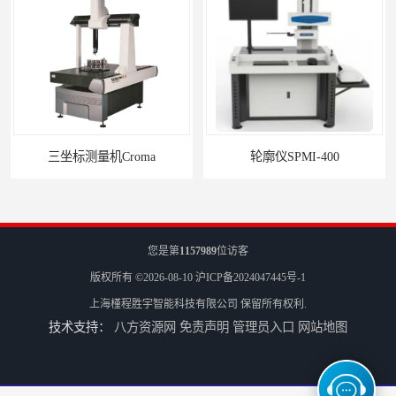
三坐标测量机Croma
轮廓仪SPMI-400
您是第
1157989
位访客
版权所有 ©2026-08-10
沪ICP备2024047445号-1
上海槿程胜宇智能科技有限公司
保留所有权利.
技术支持：
八方资源网
免责声明
管理员入口
网站地图
轮廓仪SPMI-600
手动型影像仪JY-4030