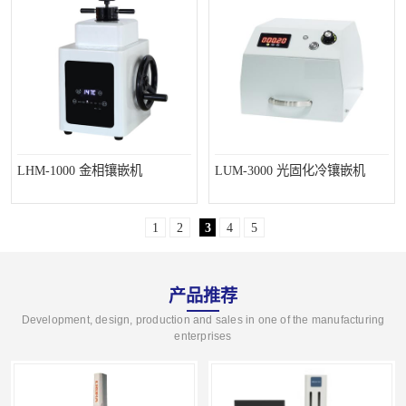
LHM-1000 金相镶嵌机
LUM-3000 光固化冷镶嵌机
1
2
3
4
5
产品推荐
Development, design, production and sales in one of the manufacturing
enterprises