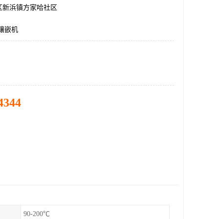
区新浜镇方家哈社区
镶嵌机
4344
90-200℃