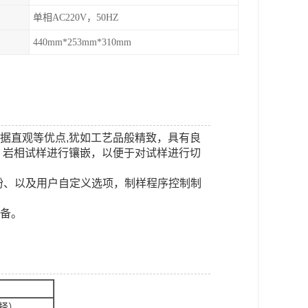
单相AC220V，50HZ
440mm*253mm*310mm
、数据直观等优点,犹如工艺品般精致，具有良
、岩相试样进行镶嵌，以便于对试样进行切
玉粉、以及用户自定义选项，制样程序控制制
设备。
选择）