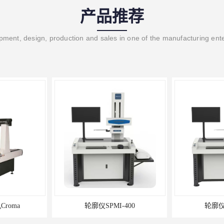
产品推荐
ment, design, production and sales in one of the manufacturing ent
roma
轮廓仪SPMI-400
轮廓仪S