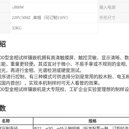
≤800W
输入电源
220V,50HZ ,单相（可订制110V）
外形尺寸
32KG
绍
M-1000型金相试样镶嵌机拥有高清触摸屏、触控灵敏、显示清晰
性能，重量更轻便。其适宜对于微小、不易手拿或不规则的金相
抛光，再进行金相、光谱检测或硬度测试。
机由程序进行控制，有三种模式可供选择分别是常用的胶木粉、电
属国内首创），实现本机制样时可无人看管的效果。
M-1000型金相试样镶嵌机是大专院校、工矿企业实验室理想的制样
数
名称
规格
样压制直径
Φ22、φ30、φ45三种规格（标准配置一种，订购时