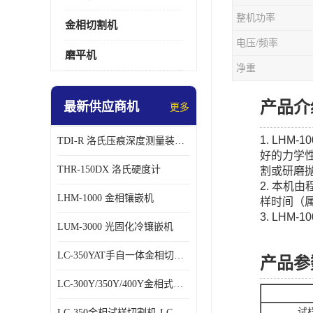
整机功率
金相切割机
电压/频率
磨平机
净重
产品介
最新供应商机
更多
1. LH
TDI-R 洛氏压痕深度测量装置鉴定仪
好的力学
THR-150DX 洛氏硬度计
割或研磨
2. 本
LHM-1000 金相镶嵌机
样时间（
3. LH
LUM-3000 光固化冷镶嵌机
LC-350YAT手自一体金相切割机
产品参
LC-300Y/350Y/400Y金相式样切割机
试
LC-350金相试样切割机-LC-350Z