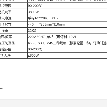
温控范围
90-200℃
整机功率
≤800W
输入电源
单相AC220V，50HZ
外形尺寸
440mm*253mm*310mm
净重
32KG
电压/频率
220V,50HZ ,单相（可订制110V）
样压制直径
Φ22、φ30、φ45三种规格（标准配置一种，订购时
温控范围
90-200℃
整机功率
≤800W
.com