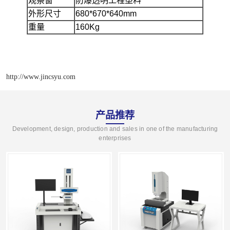
观察窗
防爆透明工程塑料
外形尺寸
680*670*640mm
重量
160Kg
http://www.jincsyu.com
产品推荐
Development, design, production and sales in one of the manufacturing
enterprises