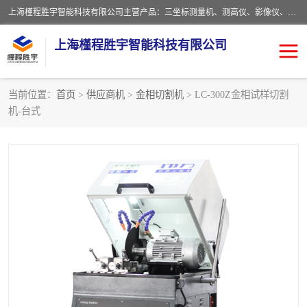
上海槿程胜宇智能科技有限公司主营产品：三坐标测量机、测高仪、影像仪、粗糙度仪、轮廓仪、实验室、测针、卡尺、千分尺、硬度计、三坐标夹具、量规、螺纹规、大理石平台、杠杆表。
上海槿程胜宇智能科技有限公司
当前位置：
首页
>
供应商机
>
金相切割机
> LC-300Z金相试样切割
机-台式
影像测量仪
轮廓仪
粗糙度仪
粗糙度轮廓仪
三坐标测量仪
测高仪
扳手
布氏硬度计
洛氏硬度计
维氏硬度计
布洛维硬度计
显微硬度计