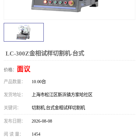
镶嵌机
金相切割机
磨平机
大理石平台
三坐标夹具
3D扫描仪
测针
卡尺
LC-300Z金相试样切割机-台式
千分尺
量规
面议
价格：
产品数量：
螺纹规
10.00台
杠杆表
发货地址：
上海市松江区新浜镇方家哈社区
关键词：
切割机,台式金相试样切割机
发布日期：
2026-08-08
阅 读 量：
1454