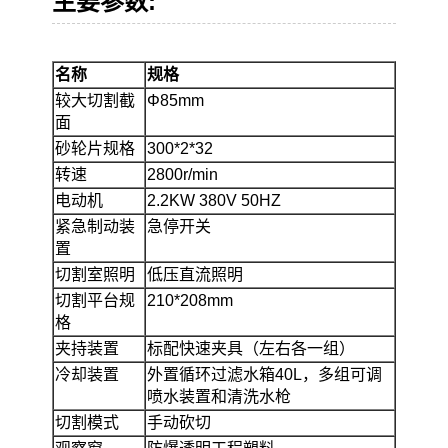
主要参数:
名称
规格
较大切割截
Φ85mm
面
砂轮片规格
300*2*32
转速
2800r/min
电动机
2.2KW 380V 50HZ
紧急制动装
急停开关
置
切割室照明
低压直流照明
切割平台规
210*208mm
格
夹持装置
标配快速夹具（左右各一组）
冷却装置
外置循环过滤水箱40L，多组可调
喷水装置和清洗水枪
切割模式
手动砍切