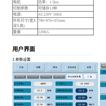
电机
功率：1.5kw
切割参数
可储存12种
电源：
AC220V 50HZ
外形尺寸(宽X
790×870×455mm
深X高)
重量
126KG
用户界面
1.参数设置