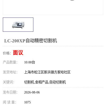
镶嵌机
金相切割机
磨平机
大理石平台
三坐标夹具
3D扫描仪
测针
卡尺
LC-200XP自动精密切割机
千分尺
量规
面议
价格：
产品数量：
螺纹规
10.00台
杠杆表
发货地址：
上海市松江区新浜镇方家哈社区
关键词：
切割机,金相产品,自动切割机
发布日期：
2026-08-06
阅 读 量：
1075