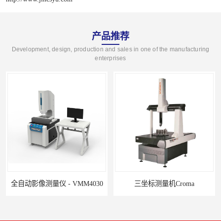
产品推荐
Development, design, production and sales in one of the manufacturing
enterprises
全自动影像测量仪 - VMM4030
三坐标测量机Croma