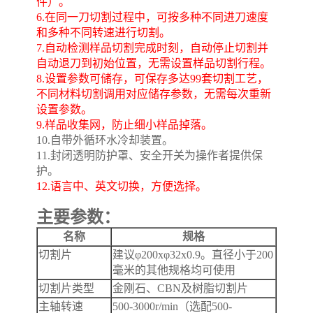
件）。
6.在同一刀切割过程中，可按多种不同进刀速度
和多种不同转速进行切割。
7.自动检测样品切割完成时刻，自动停止切割并
自动退刀到初始位置，无需设置样品切割行程。
8.设置参数可储存，可保存多达99套切割工艺，
不同材料切割调用对应储存参数，无需每次重新
设置参数。
9.样品收集网，防止细小样品掉落。
10.自带外循环水冷却装置。
11.封闭透明防护罩、安全开关为操作者提供保
护。
12.语言中、英文切换，方便选择。
主要参数：
名称
规格
切割片
建议φ200xφ32x0.9。直径小于200
毫米的其他规格均可使用
切割片类型
金刚石、CBN及树脂切割片
主轴转速
500-3000r/min（选配500-