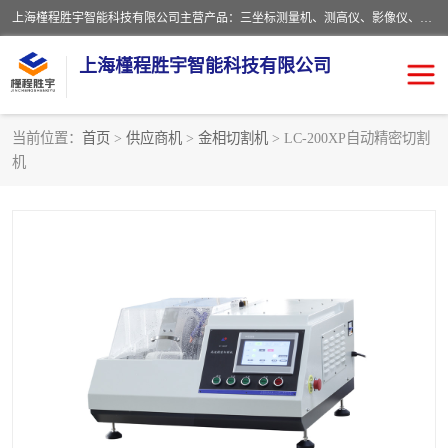
上海槿程胜宇智能科技有限公司主营产品：三坐标测量机、测高仪、影像仪、粗糙度仪、轮廓仪、实验室、测针、卡尺、千分尺、硬度计、三坐标夹具、量规、螺纹规、大理石平台、杠杆表。
上海槿程胜宇智能科技有限公司
当前位置：
首页
>
供应商机
>
金相切割机
> LC-200XP自动精密切割
机
影像测量仪
轮廓仪
粗糙度仪
粗糙度轮廓仪
三坐标测量仪
测高仪
扳手
布氏硬度计
洛氏硬度计
维氏硬度计
布洛维硬度计
显微硬度计