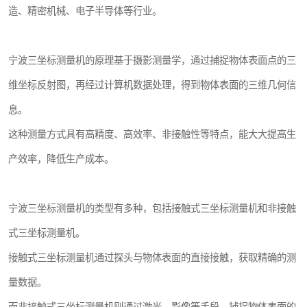
造、精密机械、电子半导体等行业。
镶嵌机
磨平机
宁波三坐标测量机的原理基于摄影测量学，通过捕捉物体表面点的三
三坐标夹具
维坐标反射图，再经过计算机数据处理，得到物体表面的三维几何信
息。
测针
这种测量方式具有高精度、高效率、非接触性等特点，能大大提高生
千分尺
产效率，降低生产成本。
螺纹规
宁波三坐标测量机的类型有多种，包括接触式三坐标测量机和非接触
式三坐标测量机。
接触式三坐标测量机通过探头与物体表面的直接接触，获取精确的测
量数据。