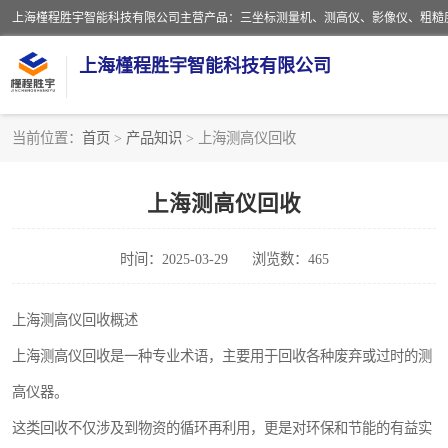
上海槿程胜宇智能科技有限公司
当前位置：
首页
>
产品知识
> 上海测高仪回收
影像测量仪
上海测高仪回收
粗糙度仪
时间：2025-03-29
浏览数：465
三坐标测量仪
扳手
上海测高仪回收概述
上海测高仪回收是一种专业术语，主要用于回收各种废弃或过时的测
洛氏硬度计
高仪器。
布洛维硬度计
这类回收不仅涉及到物资的循环再利用，更是对环保和节能的有益实