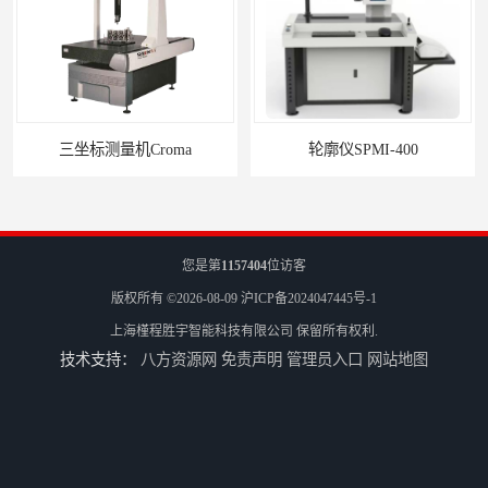
三坐标测量机Croma
轮廓仪SPMI-400
您是第
1157404
位访客
版权所有 ©2026-08-09
沪ICP备2024047445号-1
上海槿程胜宇智能科技有限公司
保留所有权利.
技术支持：
八方资源网
免责声明
管理员入口
网站地图
轮廓仪SPMI-600
手动型影像仪JY-4030